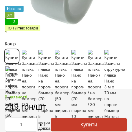
Новинка
Хіт
3
ТОП Літніх товарів
Колір
В наявності
249 грн/шт.
Купити
шт.