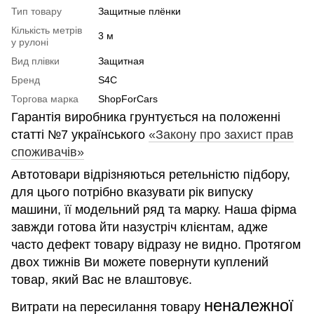
Тип товару
Защитные плёнки
Кількість метрів
3 м
у рулоні
Вид плівки
Защитная
Бренд
S4C
Торгова марка
ShopForCars
Гарантія виробника грунтується на положенні
статті №7 українського
«Закону про захист прав
споживачів»
Автотовари відрізняються ретельністю підбору,
для цього потрібно вказувати рік випуску
машини, її модельний ряд та марку. Наша фірма
завжди готова йти назустріч клієнтам, адже
часто дефект товару відразу не видно. Протягом
двох тижнів Ви можете повернути куплений
товар, який Вас не влаштовує.
неналежної
Витрати на пересилання товару