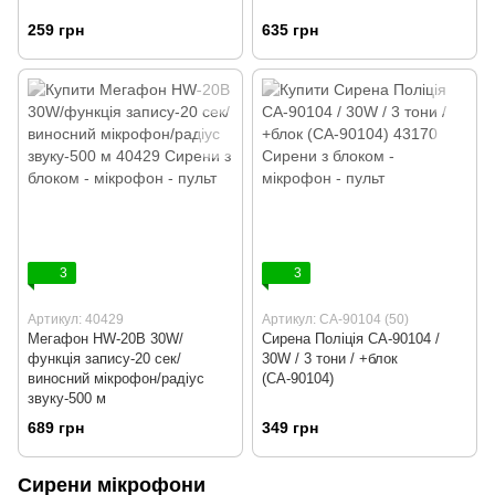
259 грн
635 грн
3
3
Артикул: 40429
Артикул: CА-90104 (50)
Мегафон HW-20B 30W/
Сирена Поліція CА-90104 /
функція запису-20 сек/
30W / 3 тони / +блок
виносний мікрофон/радіус
(CА-90104)
звуку-500 м
689 грн
349 грн
Сирени мікрофони