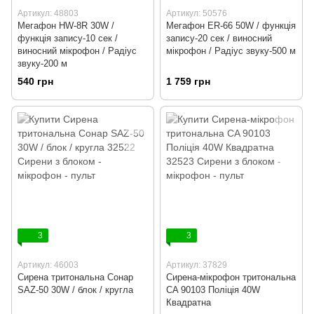
Артикул: 48803
Артикул: 50576
Мегафон HW-8R 30W /
Мегафон ER-66 50W / функція
функція запису-10 сек /
запису-20 сек / виносний
виносний мікрофон / Радіус
мікрофон / Радіус звуку-500 м
звуку-200 м
540 грн
1 759 грн
3
3
Артикул: 46003
Артикул: 37829
Сирена тритональна Сонар
Сирена-мікрофон тритональна
SAZ-50 30W / блок / кругла
CA 90103 Поліція 40W
Квадратна