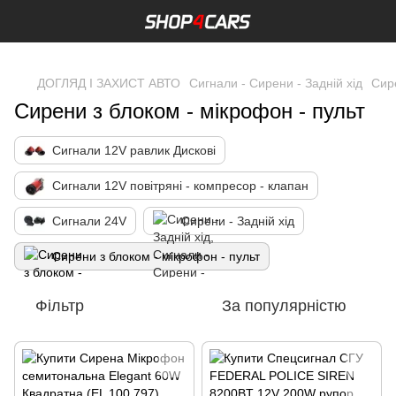
,
ДОГЛЯД І ЗАХИСТ АВТО
Сигнали - Сирени - Задній хід
Сире
Сирени з блоком - мікрофон - пульт
Сигнали 12V равлик Дискові
Сигнали 12V повітряні - компресор - клапан
Сигнали 24V
Сирени - Задній хід
Сирени з блоком - мікрофон - пульт
Фільтр
За популярністю