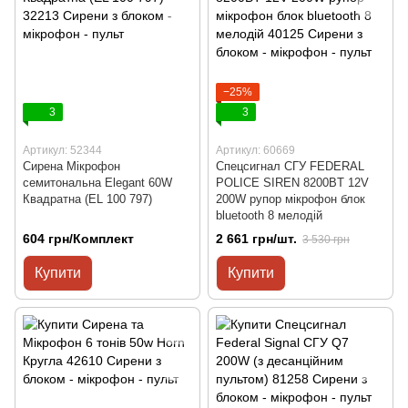
−25%
3
3
Артикул: 52344
Артикул: 60669
Сирена Мікрофон
Спецсигнал СГУ FEDERAL
семитональна Elegant 60W
POLICE SIREN 8200BT 12V
Квадратна (EL 100 797)
200W рупор мікрофон блок
bluetooth 8 мелодій
604 грн/Комплект
2 661 грн/шт.
3 530 грн
Купити
Купити