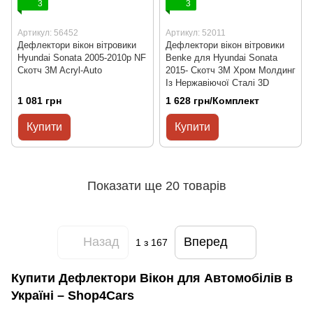
3
3
Артикул: 56452
Артикул: 52011
Дефлектори вікон вітровики
Дефлектори вікон вітровики
Hyundai Sonata 2005-2010р NF
Benke для Hyundai Sonata
Скотч 3M Acryl-Auto
2015- Cкотч 3M Хром Молдинг
Із Нержавіючої Сталі 3D
1 081 грн
1 628 грн/Комплект
Купити
Купити
Показати ще 20 товарів
Назад
Вперед
1
з 167
Купити Дефлектори Вікон для Автомобілів в
Україні – Shop4Cars