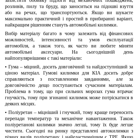
захистити оббивку підлоги від механічних пошкоджень,
розливів, пилу та бруду, що заноситься на підошві взуття
або на речах, що транспортуються. Якщо ви шукаєте
максимально практичний і простий в прибиранні варіант,
найкращим рішенням стануть автомобільні килимки.
Вибір матеріалу багато в чому залежить від фінансових
можливостей, інтенсивності та умов експлуатації
автомобіля, а також того, як часто ви любите міняти
автомобільні аксесуари. На сьогоднішній день
найпопулярнішими є такі матеріали:
• Гума – міцний, досить довговічний та найдоступніший за
ціною матеріал. Гумові килимки для КІА досить добре
справляються з поставленими завданнями, але за
довговічністю дещо поступаються сучасним матеріалам.
Проблема в тому, що при сильних морозах гума втрачає
гнучкість, тому при згинанні килимок може потріскатися в
деяких місцях.
• Поліуретан – міцніший і гнучкий, тому краще переносить
перепади температур та механічне навантаження. Також
поліуретанові килимки значно легші, тому їх буде легше
чистити. Сьогодні на ринку представлені автокилимки з
різних видів поліуретану, і найеластичнішим є TPE. Якщо