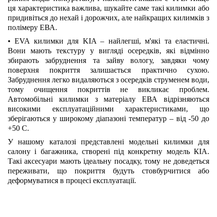
ця характеристика важлива, шукайте саме такі килимки або
придивіться до нехай і дорожчих, але найкращих килимків з
полімеру ЕВА.
• EVA килимки для KIA – найлегші, м'які та еластичні.
Вони мають текстуру у вигляді осередків, які відмінно
збирають забруднення та зайву вологу, завдяки чому
поверхня покриття залишається практично сухою.
Забруднення легко видаляються з осередків струменем води,
тому очищення покриттів не викликає проблем.
Автомобільні килимки з матеріалу ЕВА відрізняються
високими експлуатаційними характеристиками, що
зберігаються у широкому діапазоні температур – від -50 до
+50 С.
У нашому каталозі представлені модельні килимки для
салону і багажника, створені під конкретну модель КІА.
Такі аксесуари мають ідеальну посадку, тому не доведеться
переживати, що покриття будуть стовбурчитися або
деформуватися в процесі експлуатації.