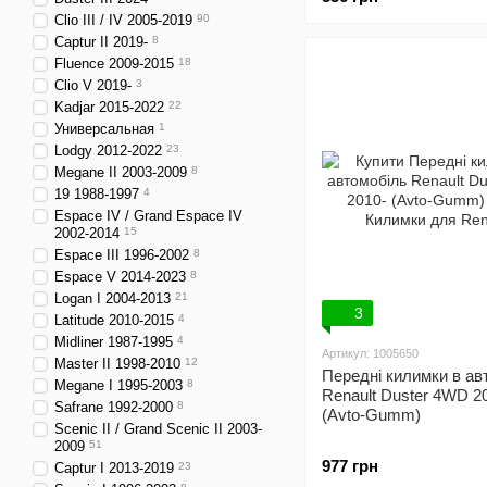
Clio III / IV 2005-2019
90
Captur II 2019-
8
Fluence 2009-2015
18
Clio V 2019-
3
Kadjar 2015-2022
22
Универсальная
1
Lodgy 2012-2022
23
Megane II 2003-2009
8
19 1988-1997
4
Espace IV / Grand Espace IV
2002-2014
15
Espace III 1996-2002
8
Espace V 2014-2023
8
Logan I 2004-2013
21
3
Latitude 2010-2015
4
Midliner 1987-1995
4
Артикул: 1005650
Master II 1998-2010
12
Передні килимки в ав
Megane I 1995-2003
8
Renault Duster 4WD 2
Safrane 1992-2000
8
(Avto-Gumm)
Scenic II / Grand Scenic II 2003-
2009
51
977 грн
Captur I 2013-2019
23