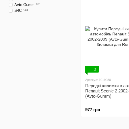
Avto-Gumm
181
S4C
643
3
Артикул: 1019080
Передні килимки в ав
Renault Scenic 2 2002
(Avto-Gumm)
977 грн