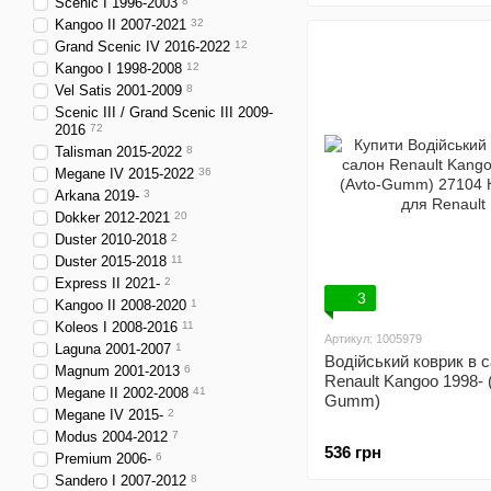
Scenic I 1996-2003
8
Kangoo II 2007-2021
32
Grand Scenic IV 2016-2022
12
Kangoo I 1998-2008
12
Vel Satis 2001-2009
8
Scenic III / Grand Scenic III 2009-
2016
72
Talisman 2015-2022
8
Megane IV 2015-2022
36
Arkana 2019-
3
Dokker 2012-2021
20
Duster 2010-2018
2
Duster 2015-2018
11
Express II 2021-
2
3
Kangoo II 2008-2020
1
Koleos I 2008-2016
11
Артикул: 1005979
Laguna 2001-2007
1
Водійський коврик в 
Magnum 2001-2013
6
Renault Kangoo 1998- 
Megane II 2002-2008
41
Gumm)
Megane IV 2015-
2
Modus 2004-2012
7
536 грн
Premium 2006-
6
Sandero I 2007-2012
8