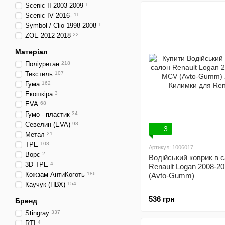
Scenic II 2003-2009
1
Scenic IV 2016-
11
Symbol / Clio 1998-2008
1
ZOE 2012-2018
22
Матеріал
Поліуретан
218
Текстиль
107
Гума
162
Екошкіра
3
EVA
68
Гумо - пластик
34
Севелин (EVA)
98
3
Метал
21
TPE
108
Артикул: 1006017
Ворс
2
Водійський коврик в 
3D TPE
4
Renault Logan 2008-2
Кожзам АнтиКоготь
186
(Avto-Gumm)
Каучук (ПВХ)
154
536 грн
Бренд
Stingray
337
RTI
4