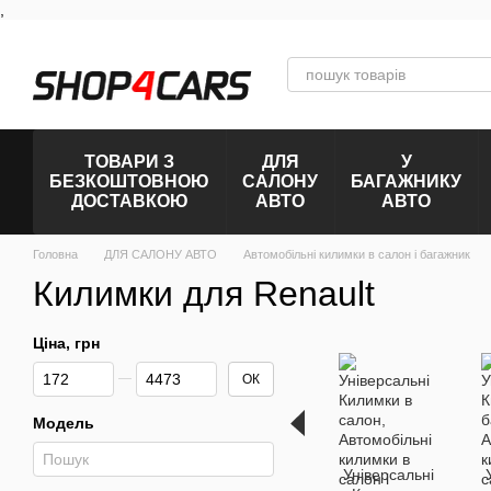
,
Перейти к основному контенту
ТОВАРИ З
ДЛЯ
У
БЕЗКОШТОВНОЮ
САЛОНУ
БАГАЖНИКУ
ДОСТАВКОЮ
АВТО
АВТО
Головна
ДЛЯ САЛОНУ АВТО
Автомобільні килимки в салон і багажник
Килимки для Renault
Ціна, грн
Від Ціна, грн
До Ціна, грн
ОК
Модель
Універсальні