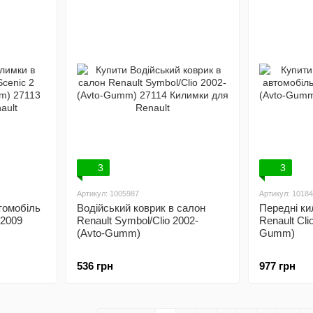
3
3
Артикул: 1005987
Артикул: 1018
томобіль
Водійський коврик в салон
Передні ки
-2009
Renault Symbol/Clio 2002-
Renault Cli
(Avto-Gumm)
Gumm)
536 грн
977 грн