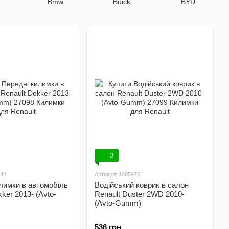
Bmw
Buick
BYD
3
642
Артикул: 1005976
лимки в автомобіль
Водійський коврик в салон
ker 2013- (Avto-
Renault Duster 2WD 2010-
(Avto-Gumm)
536 грн