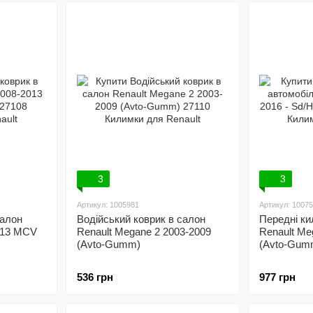
3
3
Артикул: 1005981
Артикул: 1007
салон
Водійський коврик в салон
Передні ки
013 MCV
Renault Megane 2 2003-2009
Renault Me
(Avto-Gumm)
(Avto-Gum
536 грн
977 грн