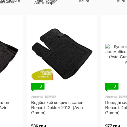
Килимки в
Alfa Romeo
Acura
Audi
багажник
3
3
Артикул: 1005983
Артикул: 1005
салон
Водійський коврик в салон
Передні ки
Avto-
Renault Dokker 2013- (Avto-
Renault Dok
Gumm)
Gumm)
536 грн
977 грн