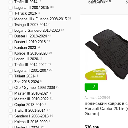
Килимки в
Trafic III 2014-
8
салон
Laguna III 2007-2015
33
T-Truck 2013-
4
Megane III / Fluence 2008-2015
58
Twingo II 2007-2014
8
Logan / Sandero 2013-2020
45
Duster II 2018-2024
44
Duster I 2010-2018
57
Kardian 2023-
4
Koleos II 2016-2020
20
Logan III 2020-
2
Trafic III 2014-2022
39
Laguna II 2001-2007
22
Taliant 2021-
3
Zoe 2018-2024
6
3
Clio / Symbol 1998-2008
29
Master III 2010-2024
6
Артикул: 1005986
Master III 2010-2022
11
Водійський коврик в 
Captur 2013-2019
1
Renault Captur 2015- (
Trafic II 2001-2014
17
Gumm)
Sandero I 2008-2013
39
Koleos ІІ 2016-2020
1
536 грн
Duster III 2024-
25