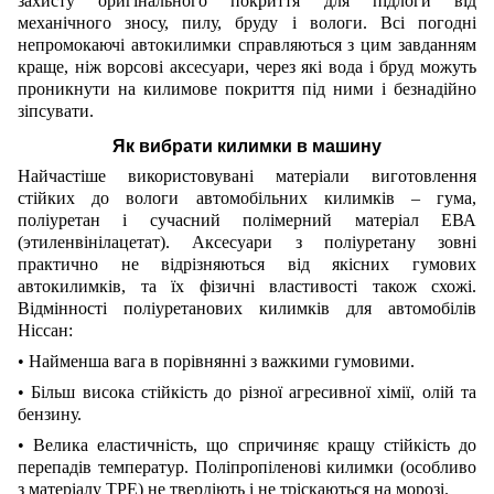
захисту оригінального покриття для підлоги від
механічного зносу, пилу, бруду і вологи. Всі погодні
непромокаючі автокилимки справляються з цим завданням
краще, ніж ворсові аксесуари, через які вода і бруд можуть
проникнути на килимове покриття під ними і безнадійно
зіпсувати.
Як вибрати килимки в машину
Найчастіше використовувані матеріали виготовлення
стійких до вологи автомобільних килимків – гума,
поліуретан і сучасний полімерний матеріал ЕВА
(этиленвінілацетат). Аксесуари з поліуретану зовні
практично не відрізняються від якісних гумових
автокилимків, та їх фізичні властивості також схожі.
Відмінності поліуретанових килимків для автомобілів
Ніссан:
• Найменша вага в порівнянні з важкими гумовими.
• Більш висока стійкість до різної агресивної хімії, олій та
бензину.
• Велика еластичність, що спричиняє кращу стійкість до
перепадів температур. Поліпропіленові килимки (особливо
з матеріалу TPE) не твердіють і не тріскаються на морозі.