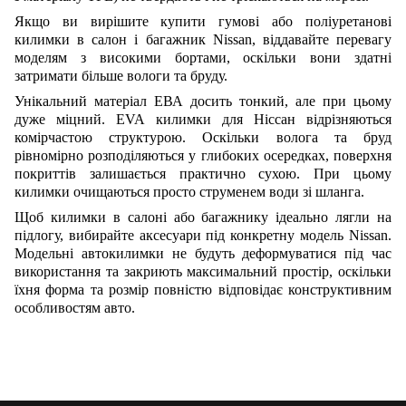
Якщо ви вирішите купити гумові або поліуретанові
килимки в салон і багажник Nissan, віддавайте перевагу
моделям з високими бортами, оскільки вони здатні
затримати більше вологи та бруду.
Унікальний матеріал ЕВА досить тонкий, але при цьому
дуже міцний. EVA килимки для Ніссан відрізняються
комірчастою структурою. Оскільки волога та бруд
рівномірно розподіляються у глибоких осередках, поверхня
покриттів залишається практично сухою. При цьому
килимки очищаються просто струменем води зі шланга.
Щоб килимки в салоні або багажнику ідеально лягли на
підлогу, вибирайте аксесуари під конкретну модель Nissan.
Модельні автокилимки не будуть деформуватися під час
використання та закриють максимальний простір, оскільки
їхня форма та розмір повністю відповідає конструктивним
особливостям авто.