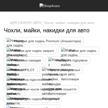
,
ДЛЯ САЛОНУ АВТО
Чохли, майки, накидки для авто
Чохли, майки, накидки для авто
Накидки для сидінь Premium (Алькантара)
Майки для сидінь закриті
Майки для сидінь
Масажні накидки
Накидки з підігрівом
Чохли PILOT
Чохли універсальні
Чохли на підголовники
Модельні чохли індивідуальне пошиття
Чохли для сидіння модельні