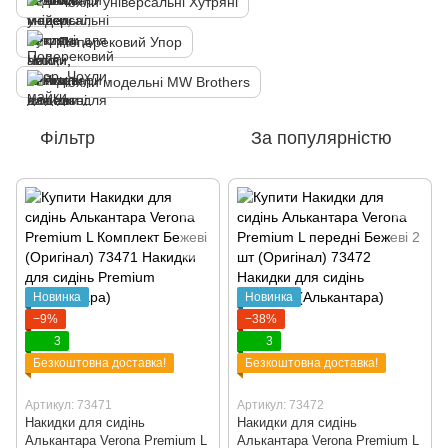
Чохли універсальні Хутряні
Поперековий Упор
Чохли модельні MW Brothers
Фільтр
За популярністю
Новинка
Новинка
−9%
−38%
3
3
Безкоштовна доставка!
Безкоштовна доставка!
Артикул: 73471
Артикул: 73472
Накидки для сидінь
Накидки для сидінь
Алькантара Verona Premium L
Алькантара Verona Premium L