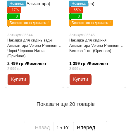
Новинка
Новинка
−17%
−65%
3
3
Безкоштовна доставка!
Безкоштовна доставка!
Артикул: 86544
Артикул: 86545
Накидки для сидінь задні
Накидка для сидіння
Алькантара Verona Premium L
Алькантара Verona Premium L
Чорні-Червона Нитка
Бежева 1 шт (Оригінал)
(Оригінал)
2 499 грн/Комплект
1 399 грн/Комплект
2 999 грн
3 999 грн
Купити
Купити
Показати ще 20 товарів
Назад
Вперед
1
з 101