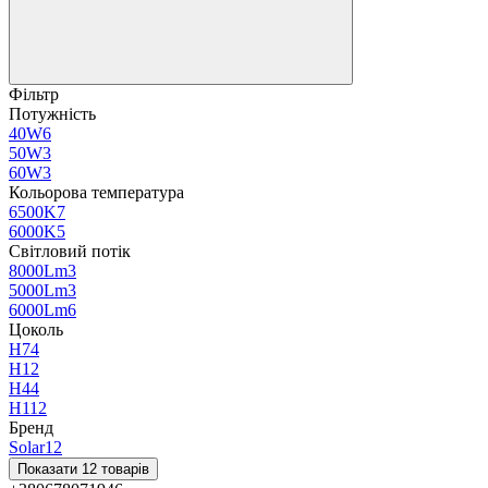
Фільтр
Потужність
40W
6
50W
3
60W
3
Кольорова температура
6500K
7
6000K
5
Світловий потік
8000Lm
3
5000Lm
3
6000Lm
6
Цоколь
H7
4
H1
2
H4
4
H11
2
Бренд
Solar
12
Показати 12 товарів