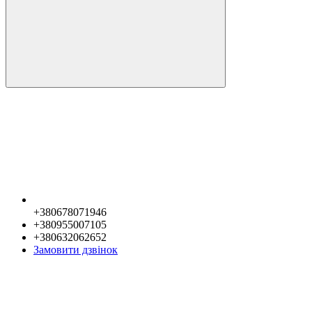
+380678071946
+380955007105
+380632062652
Замовити дзвінок