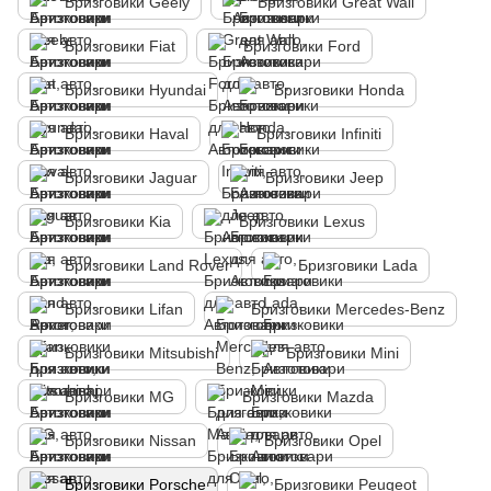
Бризговики Geely
Бризговики Great Wall
Бризговики Fiat
Бризговики Ford
Бризговики Hyundai
Бризговики Honda
Бризговики Haval
Бризговики Infiniti
Бризговики Jaguar
Бризговики Jeep
Бризговики Kia
Бризговики Lexus
Бризговики Land Rover
Бризговики Lada
Бризговики Lifan
Бризговики Mercedes-Benz
Бризговики Mitsubishi
Бризговики Mini
Бризговики MG
Бризговики Mazda
Бризговики Nissan
Бризговики Opel
Бризговики Porsche
Бризговики Peugeot