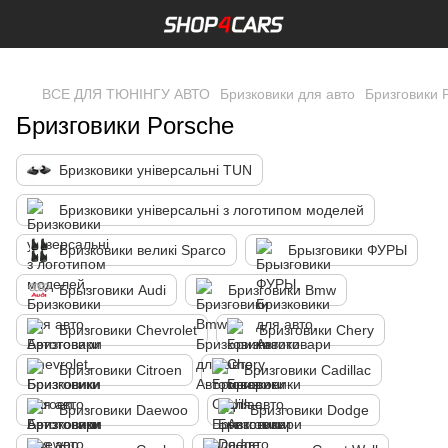
,
ВСЕ ДЛЯ ТЮНІНГУ АВТО
Бризковики для авто
Бризговики 
Бризговики Porsche
Бризковики універсальні TUN
Бризковики універсальні з логотипом моделей
Бризковики великі Sparco
Брызговики ФУРЫ
Брызговики Audi
Бризговики Bmw
Бризговики Chevrolet
Бризговики Chery
Бризговики Citroen
Бризговики Cadillac
Бризговики Daewoo
Бризговики Dodge