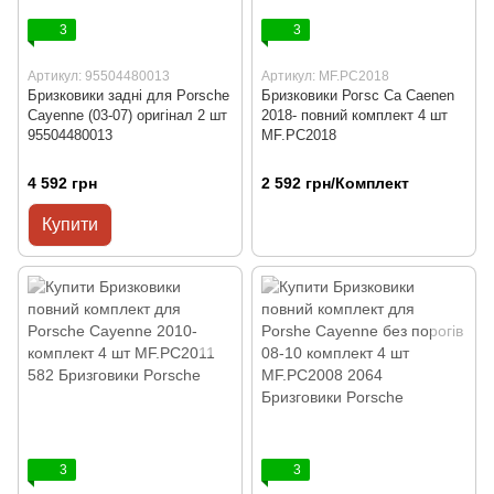
3
3
Артикул: 95504480013
Артикул: MF.PC2018
Бризковики задні для Porsche
Бризковики Рогѕс Ca Caenen
Cayenne (03-07) оригінал 2 шт
2018- повний комплект 4 шт
95504480013
MF.PC2018
4 592 грн
2 592 грн/Комплект
Купити
3
3