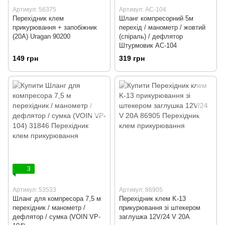
Артикул: 56375
Артикул: АС-104
Перехідник клем
Шланг компресорний 5м
прикурювання + запобіжник
перехід / манометр / жовтий
(20А) Uragan 90200
(спіраль) / дефлятор
Штурмовик АС-104
149 грн
319 грн
3
Артикул: 53533
Артикул: 86905
Шланг для компресора 7,5 м
Перехідник клем K-13
перехідник / манометр /
прикурювання зі штекером
дефлятор / сумка (VOIN VP-
заглушка 12V/24 V 20А