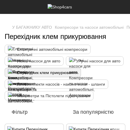
,
У БАГАЖНИКУ АВТО
Компресори та насоси автомобільні
П
Перехідник клем прикурювання
Електричні автомобільні компресори
Ножні насоси для авто
Ручні насоси для авто
Перехідник клем прикурювання
Ремкомплекти насосів - наконечники - шланги
Манометри та Пістолети підкачування
Фільтр
За популярністю