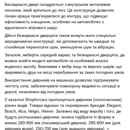
Бескаркасні двері складуються з внутрішнім металевим
пензлем, який кріпиться до лінз. Ця конструкція дозволяє
лінзин краще прив'язуватися до контуру, що підвищує
ефективність очищення, особливо на автомобілях з
відхиленого вітрового шару.
Дійсні безкаркасні дверцята також можуть мати спеціальні
аеродинамічні конструкції, які допомагають їм швидше та
спокійніше переносити шум, зменшуючи шум та вібрацію.
Загалом, виберіть середній каркас та безкаркасні дверцята, де
можна знайти моделі автомобіля та особливий аналог
водяного засобу. Важливим є вибір яєць та верхніх шарів, що
закривають друк на місці перебування за таких погодних умов.
Використання двірників на машинах дозволяє підтримувати
чистоту скла, забезпечувати повноцінну видимість ситуації в
дорозі, незалежно від погодних умов.
У каталозі Shopforcars пропонується двірники (склоочисники)
різних видів. Товари відомих та перевірених брендів: Elegant,
Bosch, Alca, Velgio, Heiner. Залежно від виду виробу і того, де
будуть розташовані двірники, можна підібрати їх форму в
межах 280-800 мм (пасажирський двірник), 280-800 мм (для
двірника водія), 250-700 мм (для заднього двірника). >