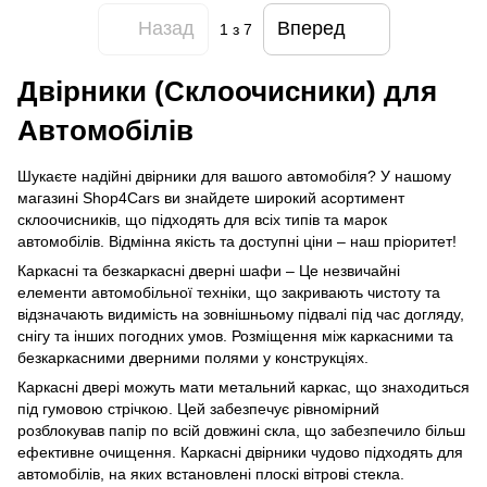
Назад
Вперед
1
з 7
Двірники (Склоочисники) для
Автомобілів
Шукаєте надійні двірники для вашого автомобіля? У нашому
магазині Shop4Cars ви знайдете широкий асортимент
склоочисників, що підходять для всіх типів та марок
автомобілів. Відмінна якість та доступні ціни – наш пріоритет!
Каркасні та безкаркасні дверні шафи – Це незвичайні
елементи автомобільної техніки, що закривають чистоту та
відзначають видимість на зовнішньому підвалі під час догляду,
снігу та інших погодних умов. Розміщення між каркасними та
безкаркасними дверними полями у конструкціях.
Каркасні двері можуть мати метальний каркас, що знаходиться
під гумовою стрічкою. Цей забезпечує рівномірний
розблокував папір по всій довжині скла, що забезпечило більш
ефективне очищення. Каркасні двірники чудово підходять для
автомобілів, на яких встановлені плоскі вітрові стекла.