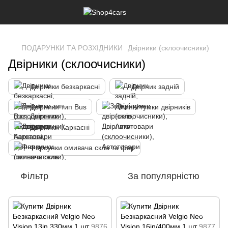
,
ПОДАРУНКИ ТА РОЗХІДНИКИ
Двірники (склоочисники)
Двірники (склоочисники)
Двірники безкаркасні
Двірник задній
Двірники тип Bus
Змінні гумки двірників
Двірники Каркасні
Форсунки омивача скла та фар
Фільтр
За популярністю