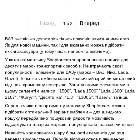
Назад
Вперед
1
з 2
ВАЗ вже кілька десятиліть тішить покупців вітчизняними авто.
Як для нової машини, так і для вживаних можна підібрати
якісні аксесуари (у тому числі, написи та емблеми).
У каталозі магазину Shopforcars запропоновано написи для
десятків марок транспортних засобів. Не втрачають своєї
популярності і елементи для ВАЗу (марки – ВАЗ, Niva, Lada,
Gazel). Більшість емблем мають класичний сірий чи металевий
відтінок, хромовану поверхню. Запитуваними елементами в
цьому сегменті є написи: "1500", "Lada 1500" "Lada 1600" Lada
2107", "Жигулі", "Десяточка", "1,3", "1300S", "Газель" та інші.
Серед великого асортименту магазину Shopforcars можна
підібрати оптимальний варіант емблеми – для швидкого
пошуку передбачено пошуковий рядок та можливість
відсортувати товар за маркою, популярністю, назвою чи ціною.
Наявність хромованого шару більшості елементів дає ряд
переваг використання. Вироби відрізняються підвищеною