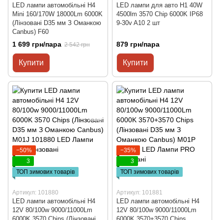
LED лампи автомобільні H4
LED лампи для авто H1 40W
Mini 160/170W 18000Lm 6000K
4500lm 3570 Chip 6000K IP68
(Лінзовані D35 мм З Оманкою
9-30v A10 2 шт
Canbus) F60
1 699 грн/пара
879 грн/пара
2 542 грн
Купити
Купити
−50%
−35%
3
3
ТОП зимових товарів
ТОП зимових товарів
Артикул: 101880
Артикул: 101881
LED лампи автомобільні H4
LED лампи автомобільні H4
12V 80/100w 9000/11000Lm
12V 80/100w 9000/11000Lm
6000K 3570 Chips (Лінзовані
6000K 3570+3570 Chips