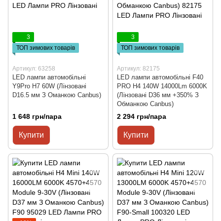
3
3
ТОП зимових товарів
ТОП зимових товарів
Артикул: 63258
Артикул: 82175
LED лампи автомобільні
LED лампи автомобільні F40
Y9Pro H7 60W (Лінзовані
PRO H4 140W 14000Lm 6000K
D16.5 мм З Оманкою Canbus)
(Лінзовані D36 мм +350% З
Обманкою Canbus)
1 648 грн/пара
2 294 грн/пара
Купити
Купити