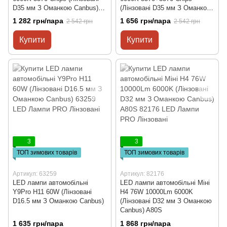
D35 мм З Оманкою Canbus)
(Лінзовані D35 мм З Оманкою
M01J
Canbus) M01P
1 282 грн/пара
1 656 грн/пара
2 542 грн
2 542 грн
Купити
Купити
3
3
ТОП зимових товарів
ТОП зимових товарів
Артикул: 63259
Артикул: 82176
LED лампи автомобільні
LED лампи автомобільні Міні
Y9Pro H11 60W (Лінзовані
H4 76W 10000Lm 6000K
D16.5 мм З Оманкою Canbus)
(Лінзовані D32 мм З Оманкою
Canbus) A80S
1 635 грн/пара
1 868 грн/пара