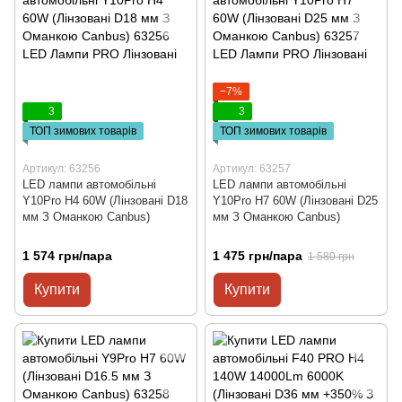
−7%
3
3
ТОП зимових товарів
ТОП зимових товарів
Артикул: 63256
Артикул: 63257
LED лампи автомобільні
LED лампи автомобільні
Y10Pro H4 60W (Лінзовані D18
Y10Pro H7 60W (Лінзовані D25
мм З Оманкою Canbus)
мм З Оманкою Canbus)
1 574 грн/пара
1 475 грн/пара
1 580 грн
Купити
Купити