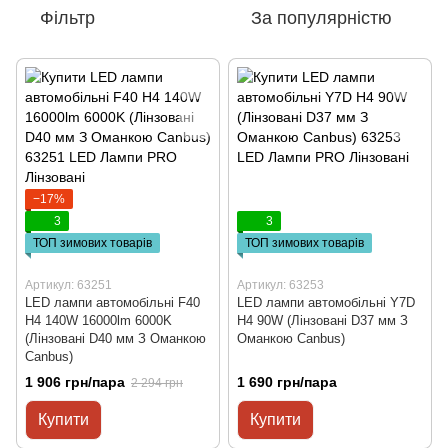
Фільтр
За популярністю
−17%
3
3
ТОП зимових товарів
ТОП зимових товарів
Артикул: 63251
Артикул: 63253
LED лампи автомобільні F40
LED лампи автомобільні Y7D
H4 140W 16000lm 6000K
H4 90W (Лінзовані D37 мм З
(Лінзовані D40 мм З Оманкою
Оманкою Canbus)
Canbus)
1 906 грн/пара
1 690 грн/пара
2 294 грн
Купити
Купити