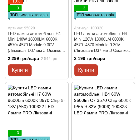
−10%
3
3
ТОП зимових товарів
ТОП зимових товарів
Артикул: 95029
Артикул: 100320
LED лампи автомобільні H4
LED лампи автомобільні H4
Mini 140W 16000LM 6000K
Mini 120W 13000LM 6000K
4570+4570 Module 9-30V
4570+4570 Module 9-30V
(Лінзовані D37 мм З Оманкою
(Лінзовані D37 мм З Оманкою
Canbus) F90
Canbus) F90-Small
2 299 грн/пара
2 199 грн/пара
2 542 грн
Купити
Купити
3
ТОП зимових товарів