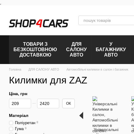
,
Перейти к основному контенту
ТОВАРИ З
ДЛЯ
У
БЕЗКОШТОВНОЮ
САЛОНУ
БАГАЖНИКУ
ДОСТАВКОЮ
АВТО
АВТО
Головна
ДЛЯ САЛОНУ АВТО
Автомобільні килимки в салон і багажник
Килимки для ZAZ
Ціна, грн
Від Ціна, грн
До Ціна, грн
ОК
Матеріал
Поліуретан
8
Гума
9
Універсальні