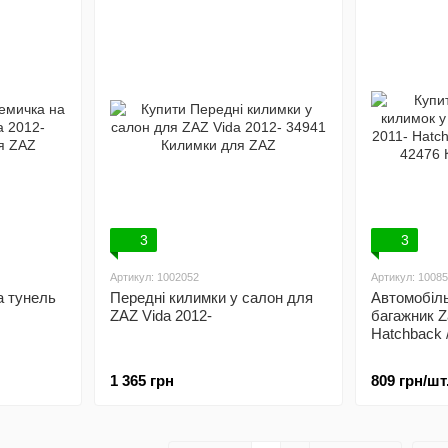
3
3
Артикул: 1002052
Артикул: 10085
а тунель
Передні килимки у салон для
Автомобіль
ZAZ Vida 2012-
багажник Z
Hatchback 
1 365 грн
809 грн/шт