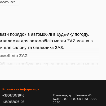
казати все
ати порядок в автомобілі в будь-яку погоду.
ти килимки для автомобілів марки ZAZ можна в
мки для салону та багажника ЗАЗ.
омобілів ZAZ
найбільш затребуваних серед автовласників можна
Ці вироби цінуються за хороші
з гуми добре миються та мають прийнятну
Контактна інформація
ну.
+380678071946
Кременчук, вул. Шевченка 46
Будні: 9:00–18:00 Сб, Нед.: 10:00–
ропускають вологу та бруд, мають хороші
+380955007105
15:00