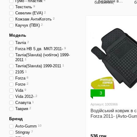
Гумо - пластик
4
Килимки в
салон
Текстиль
9
Севелин (EVA)
2
Кожзам АнтиКоготь
2
Каучук (ПВХ)
2
Модель
Tavria
2
Forza HB 5 дв. МКП 2011-
9
Tavria(Slavuta) (чобіток) 1999-
2011
1
Tavria(Slavuta) 1999-2011
1
2105
1
Forza
8
Forze
2
Vida
9
3
Vida 2012-
2
Славута
1
Артикул: 1005966
Таврия
2
Водійський коврик в 
Forza 2011- (Avto-Gu
Бренд
Avto-Gumm
10
Stingray
7
536 грн