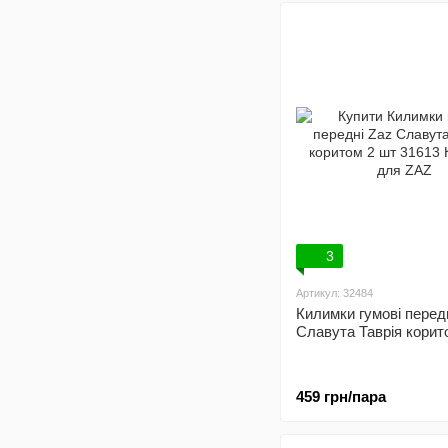
3
Артикул: 32484
Килимки гумові перед
Славута Таврія корит
459 грн/пара