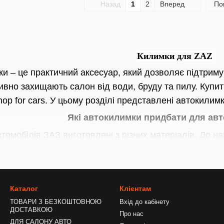
Назад
1
2
Вперед
По
Килимки для ZAZ
и – це практичний аксесуар, який дозволяє підтримув
вно захищають салон від води, бруду та пилу. Купи
hop for cars. У цьому розділі представлені автокили
Які автокилимки придбати для авт
томобілів ЗАЗ виготовлені з різних матеріалів. До 
истовують гумові автокилимки не один десяток років. 
ні властивості, міцність та довговічність. Килимки 
Каталог
Клієнтам
о, їх купують для проходження осінньо-зимового сезо
ТОВАРИ З БЕЗКОШТОВНОЮ
Вхід до кабінету
ДОСТАВКОЮ
мки з поліуретану значно легші за гумові. Вони не п
Про нас
ДЛЯ САЛОНУ АВТО