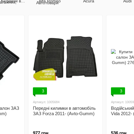
Килимки в
Alfa Romeo
Acura
Audi
багажник
3
3
Артикул: 1005684
Артикул: 1005
салон ЗАЗ
Передні килимки в автомобіль
Водійський
mm)
ЗАЗ Forza 2011- (Avto-Gumm)
Vida 2012-
977 грн
536 грн