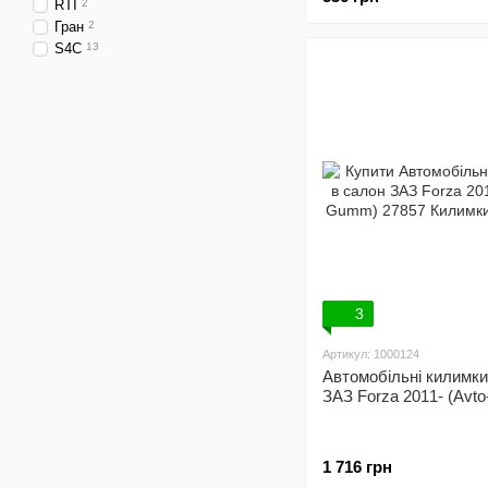
RTI
2
Гран
2
S4C
13
3
Артикул: 1000124
Автомобільні килимки
ЗАЗ Forza 2011- (Av
1 716 грн