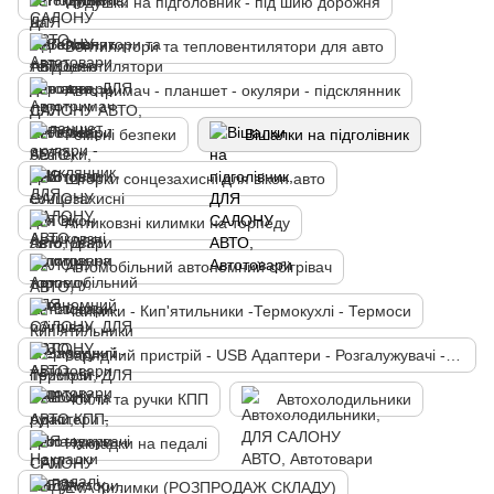
Подушки на підголовник - під шию дорожня
Вентилятори та тепловентилятори для авто
Автотримач - планшет - окуляри - підсклянник
Ремені безпеки
Вішалки на підголівник
Шторки сонцезахисні для вікон авто
Антиковзні килимки на торпеду
Автомобільний автономний обігрівач
Чайники - Кип'ятильники -Термокухлі - Термоси
Зарядний пристрій - USB Адаптери - Розгалужувачі - FM Модулятори
Чохли та ручки КПП
Автохолодильники
Накладки на педалі
EVA Килимки (РОЗПРОДАЖ СКЛАДУ)