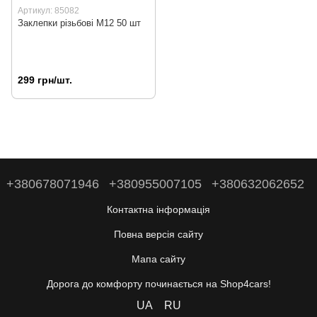
Артикул: 85082
Заклепки різьбові М12 50 шт
299 грн/шт.
+380678071946
+380955007105
+380632062652
Контактна інформація
Повна версія сайту
Мапа сайту
Дорога до комфорту починається на Shop4cars!
UA
RU