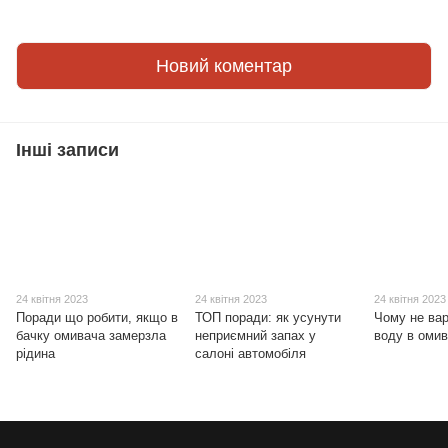
Новий коментар
Інші записи
24 квітня 2023
24 квітня 2023
24 квітня 2023
Поради що робити, якщо в
ТОП поради: як усунути
Чому не вар
бачку омивача замерзла
неприємний запах у
воду в оми
рідина
салоні автомобіля