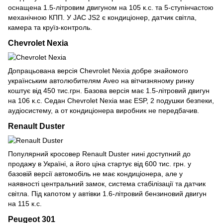
оснащена 1.5-літровим двигуном на 105 к.с. та 5-ступінчастою
механічною КПП. У JAC JS2 є кондиціонер, датчик світла,
камера та круїз-контроль.
Chevrolet Nexia
Допрацьована версія Chevrolet Nexia добре знайомого
українським автолюбителям Aveo на вітчизняному ринку
коштує від 450 тис.грн. Базова версія має 1.5-літровий двигун
на 106 к.с. Седан Chevrolet Nexia має ESP, 2 подушки безпеки,
аудіосистему, а от кондиціонера виробник не передбачив.
Renault Duster
Популярний кросовер Renault Duster нині доступний до
продажу в Україні, а його ціна стартує від 600 тис. грн. у
базовій версії автомобіль не має кондиціонера, але у
наявності центральний замок, система стабілізації та датчик
світла. Під капотом у автівки 1.6-літровий бензиновий двигун
на 115 к.с.
Peugeot 301