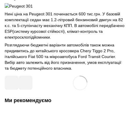
Нині ціна на Peugeot 301 починається 600 тис.грн. У базовій
комплектації седан має 1.2-літровий бензиновий двигун на 82
к.с. та 5-ступінчасту механічну КПП. В автомобілі передбачено
ESP(систему курсової стійкості), клімат-контроль та
електросклопідйомники.
Розглядаючи бюджетні варіанти автомобілів також можна
придивитись до китайського кросовера Chery Tiggo 2 Pro,
італійського Fiat 500 та мікроавтобуса Ford Transit Courier.
Вибір авто залежить від його призначення, умов експлуатації
та бюджету потенційного власника.
Ми рекомендуємо