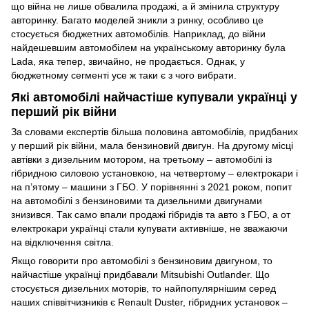
що війна не лише обвалила продажі, а й змінила структуру
авторинку. Багато моделей зникли з ринку, особливо це
стосується бюджетних автомобілів. Наприклад, до війни
найдешевшим автомобілем на українському авторинку була
Lada, яка тепер, звичайно, не продається. Однак, у
бюджетному сегменті усе ж таки є з чого вибрати.
Які автомобілі найчастіше купували українці у
перший рік війни
За словами експертів більша половина автомобілів, придбаних
у перший рік війни, мала бензиновий двигун. На другому місці
автівки з дизельним мотором, на третьому – автомобілі із
гібридною силовою установкою, на четвертому – електрокари і
на п’ятому – машини з ГБО. У порівнянні з 2021 роком, попит
на автомобілі з бензиновими та дизельними двигунами
знизився. Так само впали продажі гібридів та авто з ГБО, а от
електрокари українці стали купувати активніше, не зважаючи
на відключення світла.
Якщо говорити про автомобілі з бензиновим двигуном, то
найчастіше українці придбавали Mitsubishi Outlander. Що
стосується дизельних моторів, то найпопулярнішим серед
наших співвітчизників є Renault Duster, гібридних установок –