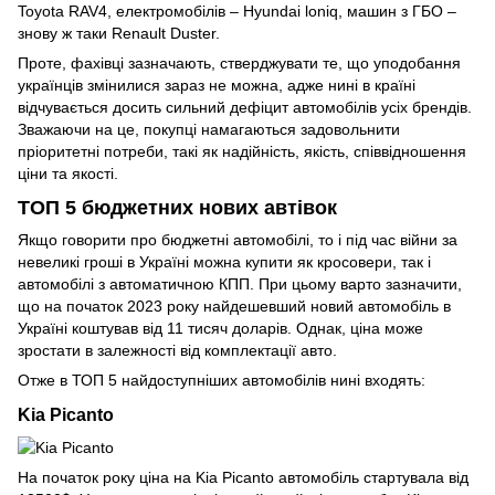
Toyota RAV4, електромобілів – Hyundai loniq, машин з ГБО –
знову ж таки Renault Duster.
Проте, фахівці зазначають, стверджувати те, що уподобання
українців змінилися зараз не можна, адже нині в країні
відчувається досить сильний дефіцит автомобілів усіх брендів.
Зважаючи на це, покупці намагаються задовольнити
пріоритетні потреби, такі як надійність, якість, співвідношення
ціни та якості.
ТОП 5 бюджетних нових автівок
Якщо говорити про бюджетні автомобілі, то і під час війни за
невеликі гроші в Україні можна купити як кросовери, так і
автомобілі з автоматичною КПП. При цьому варто зазначити,
що на початок 2023 року найдешевший новий автомобіль в
Україні коштував від 11 тисяч доларів. Однак, ціна може
зростати в залежності від комплектації авто.
Отже в ТОП 5 найдоступніших автомобілів нині входять:
Kia Picanto
На початок року ціна на Kia Picanto автомобіль стартувала від