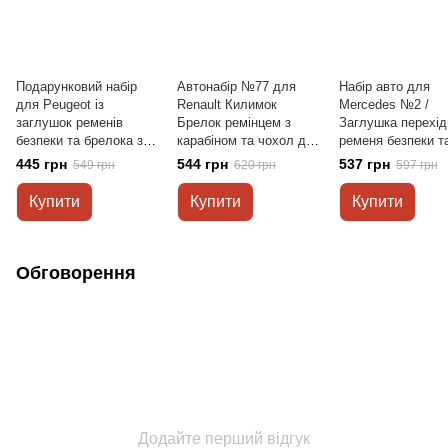
Подарунковий набір
Автонабір №77 для
Набір авто для
для Peugeot із
Renault Килимок
Mercedes №2 /
заглушок ременів
Брелок ремінцем з
Заглушка перехід
безпеки та брелока з
карабіном та чохол для
ременя безпеки т
логотипом
автоключів
брелока з логоти
445 грн
544 грн
537 грн
549 грн
620 грн
597 грн
Купити
Купити
Купити
Обговорення
Додайте перший відгук