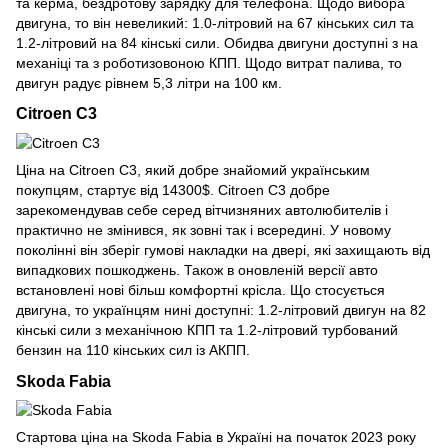
та керма, бездротову зарядку для телефона. Щодо вибора
двигуна, то він невеликий: 1.0-літровий на 67 кінських сил та
1.2-літровий на 84 кінські сили. Обидва двигуни доступні з на
механіці та з роботизовоною КПП. Щодо витрат палива, то
двигун радує рівнем 5,3 літри на 100 км.
Citroen C3
Ціна на Citroen C3, який добре знайомий українським
покупцям, стартує від 14300$. Citroen C3 добре
зарекомендував себе серед вітчизняних автолюбителів і
практично не змінився, як зовні так і всередині. У новому
поколінні він зберіг гумові накладки на двері, які захищають від
випадкових пошкоджень. Також в оновленій версії авто
встановлені нові більш комфортні крісла. Що стосується
двигуна, то українцям нині доступні: 1.2-літровий двигун на 82
кінські сили з механічною КПП та 1.2-літровий турбований
бензин на 110 кінських сил із АКПП.
Skoda Fabia
Стартова ціна на Skoda Fabia в Україні на початок 2023 року