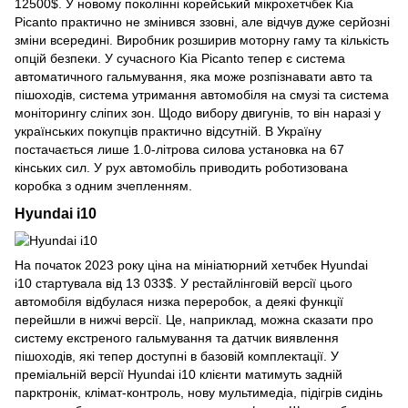
12500$. У новому поколінні корейський мікрохетчбек Kia
Picanto практично не змінився ззовні, але відчув дуже серйозні
зміни всередині. Виробник розширив моторну гаму та кількість
опцій безпеки. У сучасного Kia Picanto тепер є система
автоматичного гальмування, яка може розпізнавати авто та
пішоходів, система утримання автомобіля на смузі та система
моніторингу сліпих зон. Щодо вибору двигунів, то він наразі у
українських покупців практично відсутній. В Україну
постачається лише 1.0-літрова силова установка на 67
кінських сил. У рух автомобіль приводить роботизована
коробка з одним зчепленням.
Hyundai i10
На початок 2023 року ціна на мініатюрний хетчбек Hyundai
i10 стартувала від 13 033$. У рестайлінговій версії цього
автомобіля відбулася низка переробок, а деякі функції
перейшли в нижчі версії. Це, наприклад, можна сказати про
систему екстреного гальмування та датчик виявлення
пішоходів, які тепер доступні в базовій комплектації. У
преміальній версії Hyundai i10 клієнти матимуть задній
парктронік, клімат-контроль, нову мультимедіа, підігрів сидінь