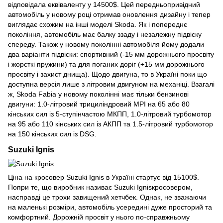
відповідала еквіваленту у 14500$. Цей передньопривідний
автомобіль у новому році отримав оновлення дизайну і тепер
виглядає схожим на інші моделі Skoda. Як і попереднє
покоління, автомобіль має балку ззаду і незалежну підвіску
спереду. Також у новому поколінні автомобіля йому додали
два варіанти підвіски: спортивний (-15 мм дорожнього просвіту
і жорсткі пружини) та для поганих доріг (+15 мм дорожнього
просвіту і захист днища). Щодо двигуна, то в Україні поки що
доступна версія лише з літровим двигуном на механіці. Взагалі
ж, Skoda Fabia у новому поколінні має тільки бензинові
двигуни: 1.0-літровий трициліндровий MPI на 65 або 80
кінських сил із 5-ступінчастою МКПП, 1.0-літровий турбомотор
на 95 або 110 кінських сил із АКПП та 1.5-літровий турбомотор
на 150 кінських сил із DSG.
Suzuki Ignis
Ціна на кросовер Suzuki Ignis в Україні стартує від 15100$.
Попри те, що виробник називає Suzuki Ignisкросовером,
насправді це трохи завищений хетчбек. Однак, не зважаючи
на маленькі розміри, автомобіль усередині дуже просторий та
комфортний. Дорожній просвіт у нього по-справжньому