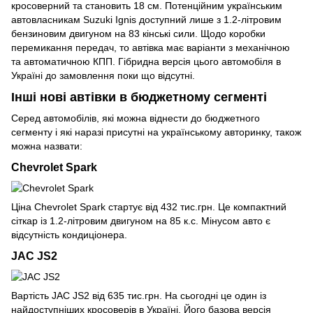
кросоверний та становить 18 см. Потенційним українським
автовласникам Suzuki Ignis доступний лише з 1.2-літровим
бензиновим двигуном на 83 кінські сили. Щодо коробки
перемикання передач, то автівка має варіанти з механічною
та автоматичною КПП. Гібридна версія цього автомобіля в
Україні до замовлення поки що відсутні.
Інші нові автівки в бюджетному сегменті
Серед автомобілів, які можна віднести до бюджетного
сегменту і які наразі присутні на українському авторинку, також
можна назвати:
Chevrolet Spark
Ціна Chevrolet Spark стартує від 432 тис.грн. Це компактний
сіткар із 1.2-літровим двигуном на 85 к.с. Мінусом авто є
відсутність кондиціонера.
JAC JS2
Вартість JAC JS2 від 635 тис.грн. На сьогодні це один із
найдоступніших кросоверів в Україні. Його базова версія