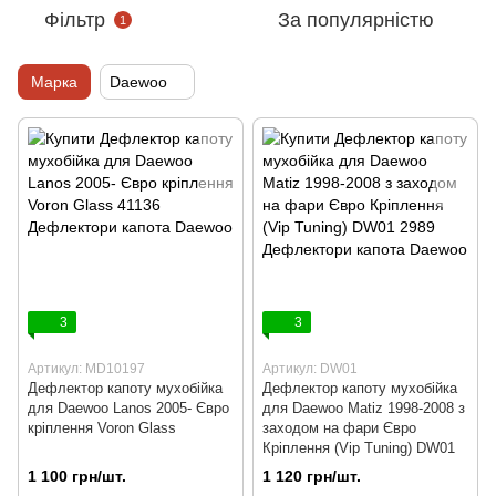
Фільтр
За популярністю
1
Марка
Daewoo
3
3
Артикул: MD10197
Артикул: DW01
Дефлектор капоту мухобійка
Дефлектор капоту мухобійка
для Daewoo Lanos 2005- Євро
для Daewoo Matiz 1998-2008 з
кріплення Voron Glass
заходом на фари Євро
Кріплення (Vip Tuning) DW01
1 100 грн/шт.
1 120 грн/шт.