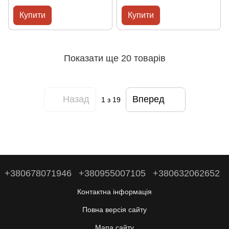
Купити
Купити
Показати ще 20 товарів
Назад
Вперед
1
з 19
+380678071946
+380955007105
+380632062652
Контактна інформація
Повна версія сайту
Мапа сайту