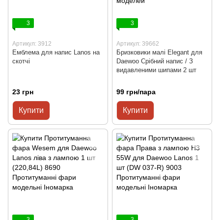
3
3
Артикул: 3912
Артикул: 39662
Емблема для напис Lanos на
Бризковики малі Elegant для
скотчі
Daewoo Срібний напис / З
видавленими шипами 2 шт
23 грн
99 грн/пара
Купити
Купити
3
3