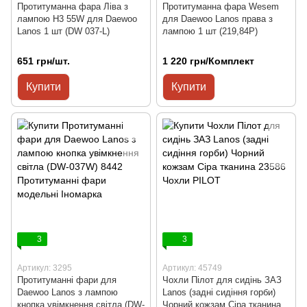
Протитуманна фара Ліва з
Протитуманна фара Wesem
лампою H3 55W для Daewoo
для Daewoo Lanos права з
Lanos 1 шт (DW 037-L)
лампою 1 шт (219,84P)
651 грн/шт.
1 220 грн/Комплект
Купити
Купити
3
3
Артикул: 3295
Артикул: 45749
Протитуманні фари для
Чохли Пілот для сидінь ЗАЗ
Daewoo Lanos з лампою
Lanos (задні сидіння горби)
кнопка увімкнення світла (DW-
Чорний кожзам Сіра тканина