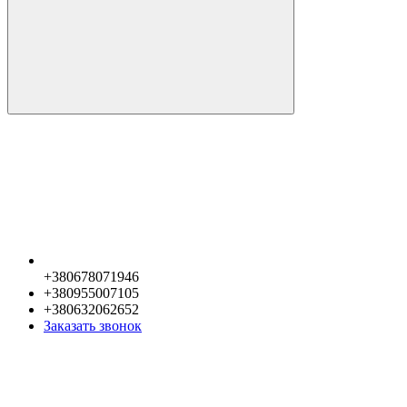
+380678071946
+380955007105
+380632062652
Заказать звонок