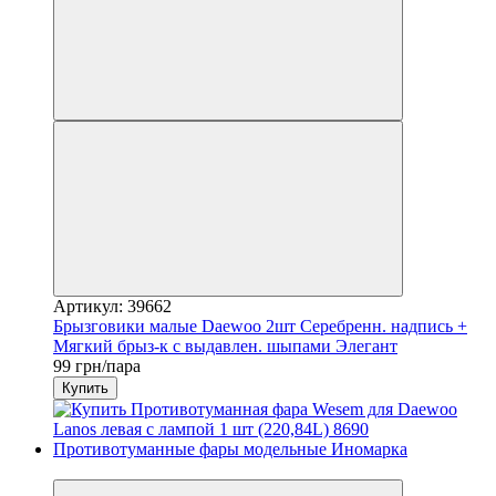
Артикул: 39662
Брызговики малые Daewoo 2шт Серебренн. надпись +
Мягкий брыз-к с выдавлен. шыпами Элегант
99 грн/пара
Купить
3