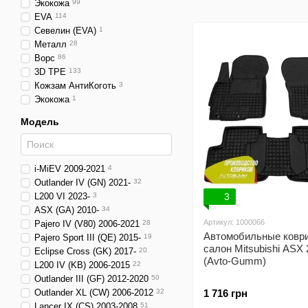
салон
Экокожа
99
EVA
114
Севелин (EVA)
1
Металл
28
Ворс
86
3D TPE
133
Кожзам АнтиКоготь
3
Экокожа
1
Модель
i-MiEV 2009-2021
4
Outlander IV (GN) 2021-
32
L200 VI 2023-
3
3
ASX (GA) 2010-
34
Артикул: 1000066
Pajero IV (V80) 2006-2021
28
Автомобильные коври
Pajero Sport III (QE) 2015-
19
салон Mitsubishi ASX 
Eclipse Cross (GK) 2017-
20
(Avto-Gumm)
L200 IV (KB) 2006-2015
22
Outlander III (GF) 2012-2020
50
Outlander XL (CW) 2006-2012
32
1 716 грн
Lancer IX (CS) 2003-2008
51