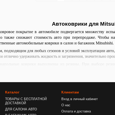
Автоковрики для Mitsu
овровое покрытие в автомобиле подвергается множеству испыт
о также снижают стоимость авто при перепродаже. Чтобы на
ственные автомобильные коврики в салон и багажник Mitsubishi.
 подходящим для любых сезонов и условий эксплуатации авто, 
и отлично удерживать жидкость и загрязнения, значительно про
 напольные коврики выполнены из резины. При выборе рези
ортами, которые будут собирать больше жидкости и грязи.
е полиуретановые коврики отличаются меньшим весом, повыш
 также большей эластичностью. В отличие от резиновых, ав
р: не дубеют на морозе, не растрескиваются со временем.
Каталог
Клиентам
что резиновые и полиуретановые коврики выглядят в салоне не
ТОВАРЫ С БЕСПЛАТНОЙ
Вход в личный кабинет
й материал выполнен в форме ячеек, в которых отлично задерж
ДОСТАВКОЙ
О нас
рязнения легко смываются напором воды. При кажущейся тонк
ДЛЯ САЛОНА АВТО
Оплата и доставка
ту и температурным перепадам.