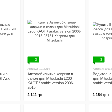
3
3
Артикул: 1013214
Артикул: 1013
ки в
Автомобильные коврики в
Водительск
I Asx
салон для Mitsubishi L200
для Mitsub
KAOT / arabic version 2006-
arabic vers
2015
2 142 грн
1 154 грн