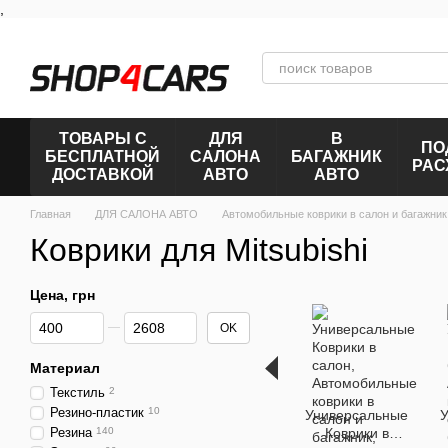
,
Перейти к основному контенту
ТОВАРЫ С
ДЛЯ
В
ПО
БЕСПЛАТНОЙ
САЛОНА
БАГАЖНИК
РАС
ДОСТАВКОЙ
АВТО
АВТО
Главная
ДЛЯ САЛОНА АВТО
Автомобильные коврики в салон и багажник
Коврики для Mitsubishi
Цена, грн
От Цена, грн
До Цена, грн
OK
Материал
Текстиль
2
Резино-пластик
10
Универсальные
У
Резина
140
Коврики в