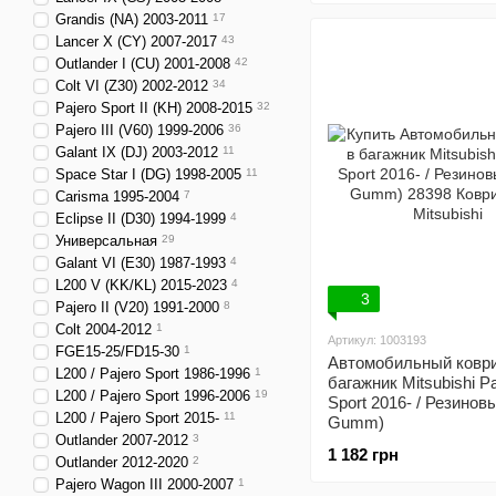
Grandis (NA) 2003-2011
17
Lancer X (CY) 2007-2017
43
Outlander I (CU) 2001-2008
42
Colt VI (Z30) 2002-2012
34
Pajero Sport II (KH) 2008-2015
32
Pajero III (V60) 1999-2006
36
Galant IX (DJ) 2003-2012
11
Space Star I (DG) 1998-2005
11
Carisma 1995-2004
7
Eclipse II (D30) 1994-1999
4
Универсальная
29
Galant VI (E30) 1987-1993
4
L200 V (KK/KL) 2015-2023
4
3
Pajero II (V20) 1991-2000
8
Colt 2004-2012
1
Артикул: 1003193
FGE15-25/FD15-30
1
Автомобильный коври
L200 / Pajero Sport 1986-1996
1
багажник Mitsubishi Pa
L200 / Pajero Sport 1996-2006
19
Sport 2016- / Резиновы
L200 / Pajero Sport 2015-
11
Gumm)
Outlander 2007-2012
3
1 182 грн
Outlander 2012-2020
2
Pajero Wagon III 2000-2007
1