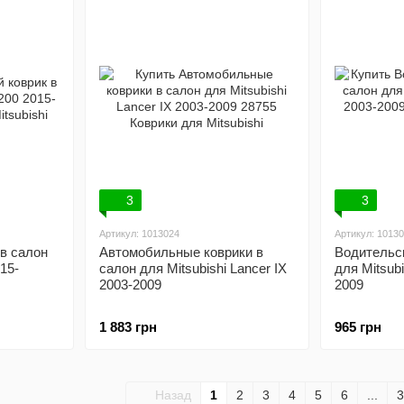
3
3
Артикул: 1013024
Артикул: 1013
в салон
Автомобильные коврики в
Водительск
015-
салон для Mitsubishi Lancer IX
для Mitsubi
2003-2009
2009
1 883 грн
965 грн
Назад
1
2
3
4
5
6
...
3