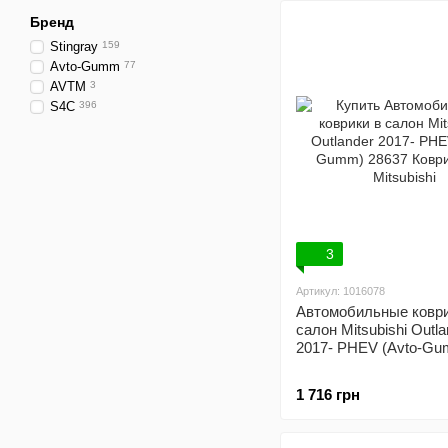
Бренд
Stingray
159
Avto-Gumm
77
AVTM
3
S4C
396
3
Артикул: 1016078
Автомобильные коври
салон Mitsubishi Outla
2017- PHEV (Avto-G
1 716 грн