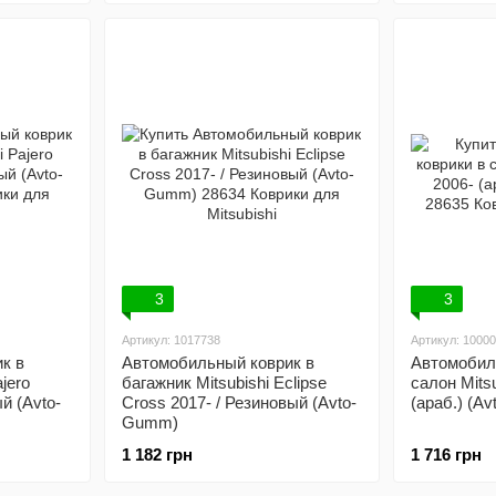
3
3
Артикул: 1017738
Артикул: 1000
к в
Автомобильный коврик в
Автомобил
jero
багажник Mitsubishi Eclipse
салон Mitsu
й (Avto-
Cross 2017- / Резиновый (Avto-
(араб.) (A
Gumm)
1 182 грн
1 716 грн