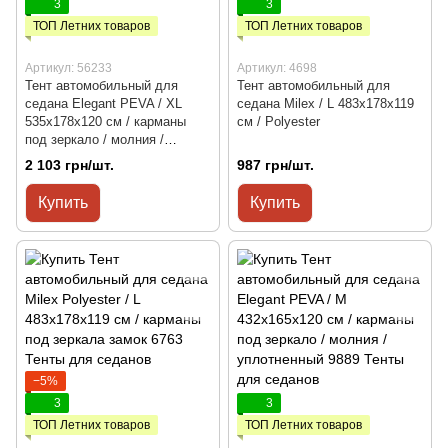
3
3
ТОП Летних товаров
ТОП Летних товаров
Артикул: 56233
Артикул: 4698
Тент автомобильный для
Тент автомобильный для
седана Elegant PEVA / XL
седана Milex / L 483x178x119
535x178x120 см / карманы
см / Polyester
под зеркало / молния /
уплотненный
2 103 грн/шт.
987 грн/шт.
Купить
Купить
−5%
3
3
ТОП Летних товаров
ТОП Летних товаров