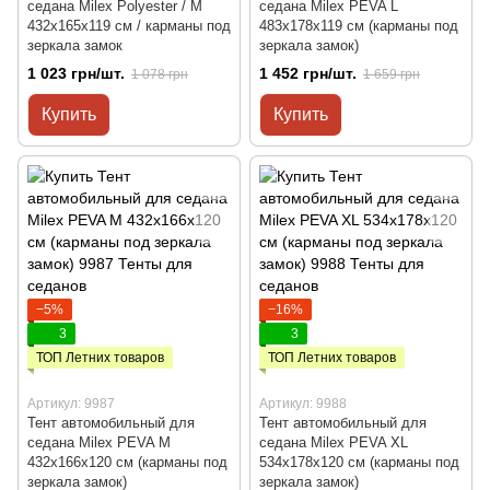
седана Milex Polyester / M
седана Milex PEVA L
432x165x119 см / карманы под
483x178x119 см (карманы под
зеркала замок
зеркала замок)
1 023 грн/шт.
1 452 грн/шт.
1 078 грн
1 659 грн
Купить
Купить
−5%
−16%
3
3
ТОП Летних товаров
ТОП Летних товаров
Артикул: 9987
Артикул: 9988
Тент автомобильный для
Тент автомобильный для
седана Milex PEVA M
седана Milex PEVA XL
432x166x120 см (карманы под
534x178x120 см (карманы под
зеркала замок)
зеркала замок)