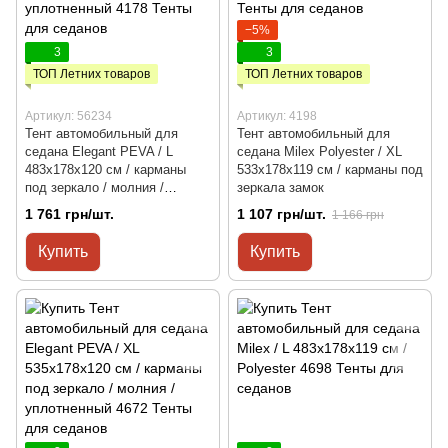
−5%
3
3
ТОП Летних товаров
ТОП Летних товаров
Артикул: 56234
Артикул: 4198
Тент автомобильный для
Тент автомобильный для
седана Elegant PEVA / L
седана Milex Polyester / XL
483x178x120 см / карманы
533x178x119 см / карманы под
под зеркало / молния /
зеркала замок
уплотненный
1 761 грн/шт.
1 107 грн/шт.
1 166 грн
Купить
Купить