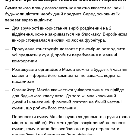
Сумки такого плану дозволяють компактно вкласти всі речі і
будь-коли дістати необхідний предмет. Серед основних їх
переваг варто виділити:
Для зручності використання виріб розділений на 2
відділення, кожне закривається на блискавку. Виробником
використовувалася виключно якісна фурнітура.
Продумана конструкція дозволяє рівномірно розподілити
усі предмети у сумці, зробити перебування в машині
комфортним.
Розташувати органайзер Mazda можна в будь-якій частині
машини – форма його компактна, не заважає водію та
пасажирам.
Органайзер Mazda вважається універсальним та підійде
для будь-якого класу авто. До того ж, має класичний
дизайн і нанесений фірмовий логотип на бічній частині
сумки, що робить його стильним.
Переносити сумку Mazda зручно за допомогою ручки (вона
міцна та надійна). Елемент добре закріплений до основи
сумки, тому можна без особливого страху переносити
органайзер і не боятися за його цілісність.