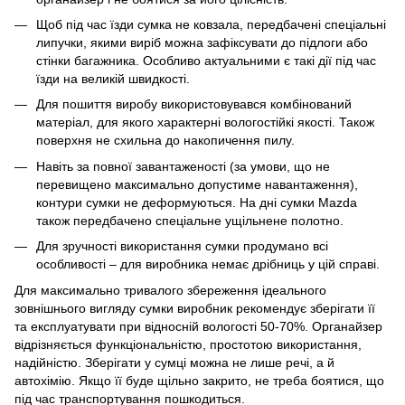
Щоб під час їзди сумка не ковзала, передбачені спеціальні
липучки, якими виріб можна зафіксувати до підлоги або
стінки багажника. Особливо актуальними є такі дії під час
їзди на великій швидкості.
Для пошиття виробу використовувався комбінований
матеріал, для якого характерні вологостійкі якості. Також
поверхня не схильна до накопичення пилу.
Навіть за повної завантаженості (за умови, що не
перевищено максимально допустиме навантаження),
контури сумки не деформуються. На дні сумки Mazda
також передбачено спеціальне ущільнене полотно.
Для зручності використання сумки продумано всі
особливості – для виробника немає дрібниць у цій справі.
Для максимально тривалого збереження ідеального
зовнішнього вигляду сумки виробник рекомендує зберігати її
та експлуатувати при відносній вологості 50-70%. Органайзер
відрізняється функціональністю, простотою використання,
надійністю. Зберігати у сумці можна не лише речі, а й
автохімію. Якщо її буде щільно закрито, не треба боятися, що
під час транспортування пошкодиться.