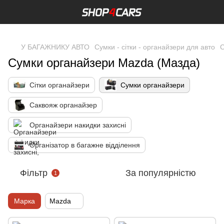
,
У БАГАЖНИКУ АВТО
Сумки - сітки - органайзери для авто
С
Сумки органайзери Mazda (Мазда)
Сітки органайзери
Сумки органайзери
Саквояж органайзер
Органайзери накидки захисні
Організатор в багажне відділення
Фільтр
За популярністю
1
Марка
Mazda