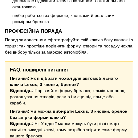
допомагає відрізнити ключ за кольором, логотипом або
окантовкою
підбір робиться за формою, кнопками й реальним
розміром брелока
ПРОФЕСІЙНА ПОРАДА
Перед замовленням сфотографуйте свій ключ з боку кнопок і з
торця: так простіше порівняти форму, отвори та посадку чохла
без вибору тільки за маркою автомобіля.
FAQ: поширені питання
Питання: Як підібрати чохол для автомобільного
ключа Lexus, 3 кнопки, брелок?
Відповідь:
Порівняйте форму брелока, кількість кнопок,
розташування отворів, розмір і місце під кільце або
карабін.
Питання: Чи можна вибирати Lexus, 3 кнопки, брелок
без звірки форми ключа?
Відповідь:
Ні. У однієї марки можуть бути різні смарт-
ключі та викидні ключі, тому потрібно звіряти саме форму
вашого брелока.