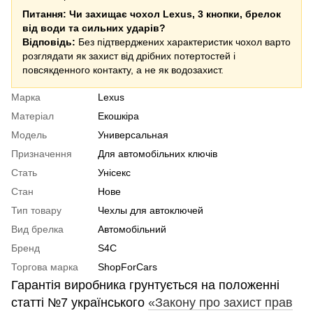
Питання: Чи захищає чохол Lexus, 3 кнопки, брелок
від води та сильних ударів?
Відповідь:
Без підтверджених характеристик чохол варто
розглядати як захист від дрібних потертостей і
повсякденного контакту, а не як водозахист.
Марка
Lexus
Матеріал
Екошкіра
Модель
Универсальная
Призначення
Для автомобільних ключів
Стать
Унісекс
Стан
Нове
Тип товару
Чехлы для автоключей
Вид брелка
Автомобільний
Бренд
S4C
Торгова марка
ShopForCars
Гарантія виробника грунтується на положенні
статті №7 українського
«Закону про захист прав