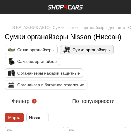
,
В БАГАЖНИК АВТО
Сумки - сетки - органайзеры для авто
С
Сумки органайзеры Nissan (Ниссан)
Сетки органайзеры
Сумки органайзеры
Саквояж органайзер
Органайзеры накидки защитные
Органайзер в багажное отделение
Фильтр
По популярности
1
Марка
Nissan