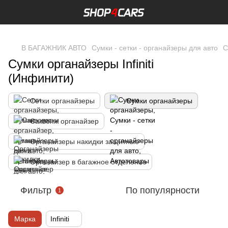
,
В БАГАЖНИК АВТО
Сумки - сетки - органайзеры для авто
С
Сумки органайзеры Infiniti
(Инфинити)
Сетки органайзеры
Сумки органайзеры
Саквояж органайзер
Органайзеры накидки защитные
Органайзер в багажное отделение
Фильтр
По популярности
1
Марка
Infiniti