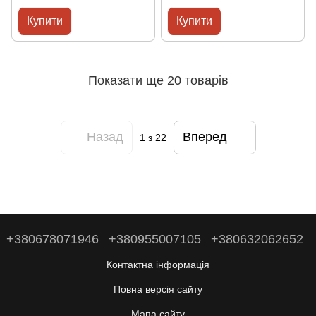
Купити
Купити
Показати ще 20 товарів
Назад
Вперед
1
з 22
+380678071946
+380955007105
+380632062652
Контактна інформація
Повна версія сайту
Мапа сайту