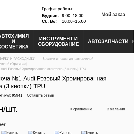
График работы:
Мой заказ
Будние:
9:00–18:00
Сб, Вс:
10:00–15:00
АВТОХИМИЯ
ИНСТРУМЕНТ И
И
АВТОЗАПЧАСТИ
ОБОРУДОВАНИЕ
КОСМЕТИКА
ДАРКИ И РАСХОДНИКИ
Брелоки и чехлы для автоключей
ключей (Оригинал)
Audi Розовый Хромированная окантовка (3 кнопки) TPU
люча №1 Audi Розовый Хромированная
а (3 кнопки) TPU
ртикул: 95941
Оставить отзыв
н/шт.
К сравнению
В желания
вет