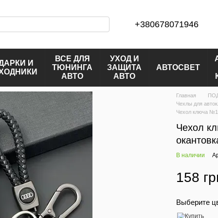
+380678071946
ВСЕ ДЛЯ
УХОД И
ДАРКИ И
ТЮНИНГА
ЗАЩИТА
АВТОСВЕТ
ХОДНИКИ
АВТО
АВТО
Главная
ПО
Чехлы для авто
Чехол ключа №1 
Чехол к
окантовк
В наличии
А
158 гр
Выберите ц