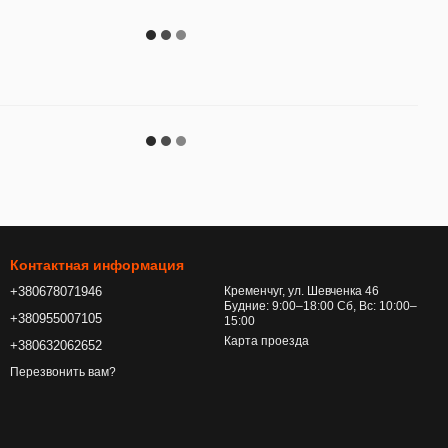
Контактная информация
+380678071946
Кременчуг, ул. Шевченка 46
Будние: 9:00–18:00 Сб, Вс: 10:00–
+380955007105
15:00
Карта проезда
+380632062652
Перезвонить вам?