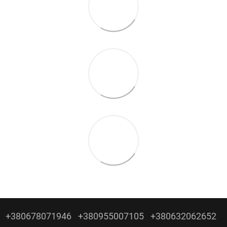
+380678071946
+380955007105
+380632062652