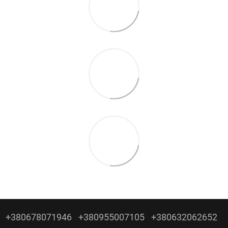
+380678071946
+380955007105
+380632062652