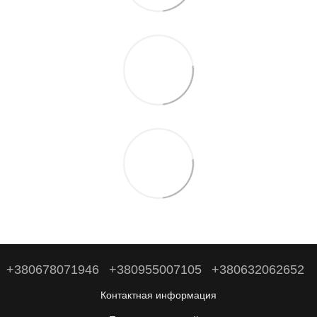
+380678071946
+380955007105
+380632062652
Контактная информация