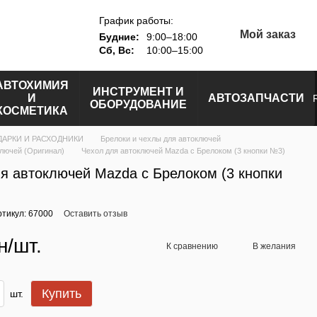
График работы:
Мой заказ
Будние:
9:00–18:00
Сб, Вс:
10:00–15:00
АВТОХИМИЯ
ИНСТРУМЕНТ И
И
АВТОЗАПЧАСТИ
ОБОРУДОВАНИЕ
КОСМЕТИКА
ДАРКИ И РАСХОДНИКИ
Брелоки и чехлы для автоключей
ключей (Оригинал)
Чехол для автоключей Mazda с Брелоком (3 кнопки №3)
я автоключей Mazda с Брелоком (3 кнопки
ртикул: 67000
Оставить отзыв
н/шт.
К сравнению
В желания
Купить
шт.