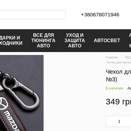
+380678071946
ВСЕ ДЛЯ
УХОД И
ДАРКИ И
ТЮНИНГА
ЗАЩИТА
АВТОСВЕТ
ХОДНИКИ
АВТО
АВТО
Главная
ПО
Чехлы для авто
Чехол дл
№3)
В наличии
А
349 гр