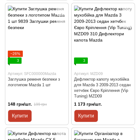
−26%
3
3
Артикул: SFC000000Mazda
Артикул: MZD09
Заглушка ременя безпеки з
Дефлектор капоту мухобійка
логотипом Mazda 1 шт
для Mazda 3 2009-2013 седан
хетчбек Євро Кріплення (Vip
Tuning) MZD09
148 грн/шт.
1 173 грн/шт.
199 грн
Купити
Купити