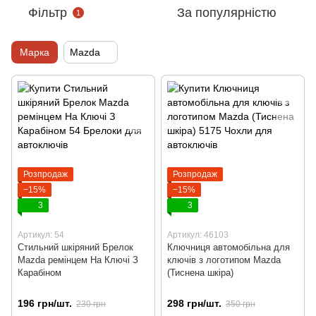
Фільтр
За популярністю
1
Марка
Mazda
Розпродаж
Розпродаж
−15%
−15%
3
3
Артикул: 54
Артикул: 46103
Стильний шкіряний Брелок
Ключниця автомобільна для
Mazda ремінцем На Ключі З
ключів з логотипом Mazda
Карабіном
(Тиснена шкіра)
196 грн/шт.
298 грн/шт.
230 грн
350 грн