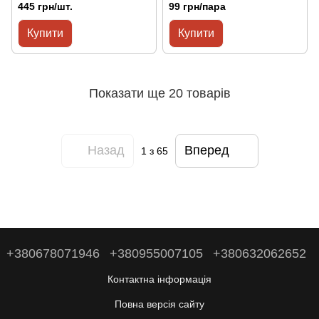
445 грн/шт.
99 грн/пара
Купити
Купити
Показати ще 20 товарів
Назад
Вперед
1
з 65
+380678071946
+380955007105
+380632062652
Контактна інформація
Повна версія сайту