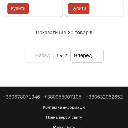
Купити
Купити
Показати ще 20 товарів
Назад
Вперед
1
з 12
+380678071946
+380955007105
+380632062652
Контактна інформація
Повна версія сайту
Мапа сайту