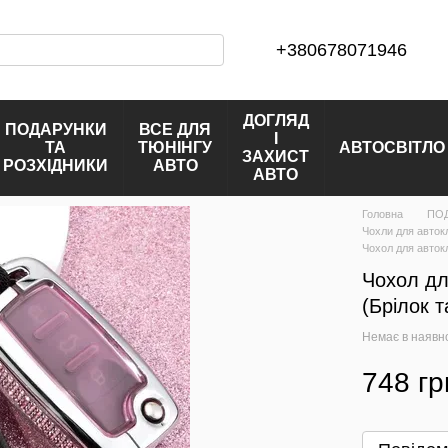
+380678071946
ДОГЛЯД
ПОДАРУНКИ
ВСЕ ДЛЯ
І
ТА
ТЮНІНГУ
АВТОСВІТЛО
ЗАХИСТ
РОЗХІДНИКИ
АВТО
АВТО
Головна
ПОД
Чохли для авток
Чохол для авток
Чохол дл
(Брілок 
Немає в наявн
748 гр