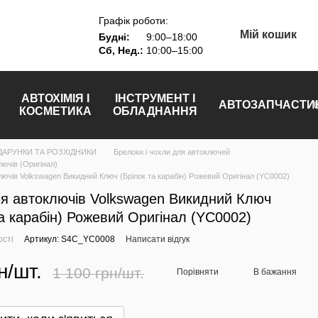
Графік роботи:
Мій кошик
Будні:
9:00–18:00
Сб, Нед.:
10:00–15:00
АВТОХІМІЯ І
ІНСТРУМЕНТ І
АВТОЗАПЧАСТИ
КОСМЕТИКА
ОБЛАДНАННЯ
АРУНКИ ТА РОЗХІДНИКИ
Брелоки і чохли для автоключей
лючів (Оригінал)
лючів Volkswagen Викидний Ключ (Брілок та карабін) Рожевий Оригінал (YC0002)
я автоключів Volkswagen Викидний Ключ
та карабін) Рожевий Оригінал (YC0002)
ості
Артикул: S4C_YC0008
Написати відгук
н/шт.
1 100 грн/шт.
Порівняти
В бажання