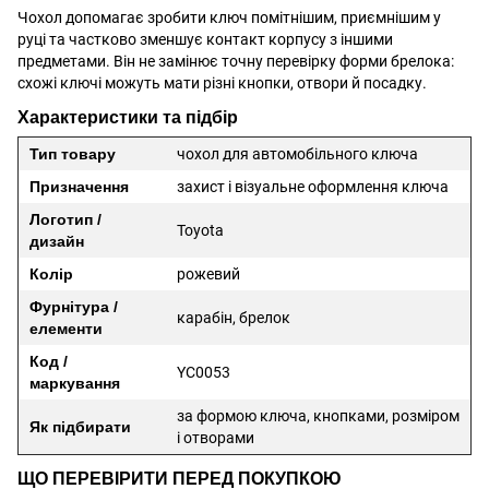
Чохол допомагає зробити ключ помітнішим, приємнішим у
руці та частково зменшує контакт корпусу з іншими
предметами. Він не замінює точну перевірку форми брелока:
схожі ключі можуть мати різні кнопки, отвори й посадку.
Характеристики та підбір
Тип товару
чохол для автомобільного ключа
Призначення
захист і візуальне оформлення ключа
Логотип /
Toyota
дизайн
Колір
рожевий
Фурнітура /
карабін, брелок
елементи
Код /
YC0053
маркування
за формою ключа, кнопками, розміром
Як підбирати
і отворами
ЩО ПЕРЕВІРИТИ ПЕРЕД ПОКУПКОЮ