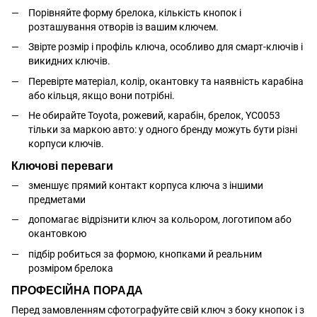
Порівняйте форму брелока, кількість кнопок і
розташування отворів із вашим ключем.
Звірте розмір і профіль ключа, особливо для смарт-ключів і
викидних ключів.
Перевірте матеріал, колір, окантовку та наявність карабіна
або кільця, якщо вони потрібні.
Не обирайте Toyota, рожевий, карабін, брелок, YC0053
тільки за маркою авто: у одного бренду можуть бути різні
корпуси ключів.
Ключові переваги
зменшує прямий контакт корпуса ключа з іншими
предметами
допомагає відрізнити ключ за кольором, логотипом або
окантовкою
підбір робиться за формою, кнопками й реальним
розміром брелока
ПРОФЕСІЙНА ПОРАДА
Перед замовленням сфотографуйте свій ключ з боку кнопок і з