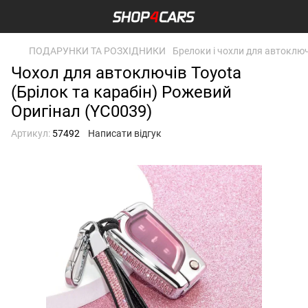
ПОДАРУНКИ ТА РОЗХІДНИКИ
Брелоки і чохли для автоклю
Чохол для автоключів Toyota
(Брілок та карабін) Рожевий
Оригінал (YC0039)
Артикул:
57492
Написати відгук