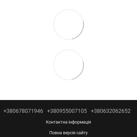
+380678071946
+380955007105
+380632062652
Контактна інформація
Повна версія сайту