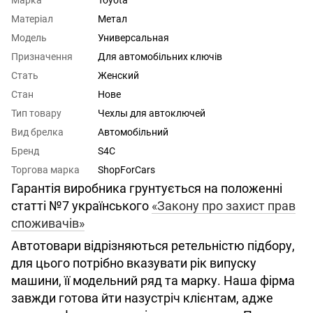
Матеріал
Метал
Модель
Универсальная
Призначення
Для автомобільних ключів
Стать
Женский
Стан
Нове
Тип товару
Чехлы для автоключей
Вид брелка
Автомобільний
Бренд
S4C
Торгова марка
ShopForCars
Гарантія виробника грунтується на положенні
статті №7 українського
«Закону про захист прав
споживачів»
Автотовари відрізняються ретельністю підбору,
для цього потрібно вказувати рік випуску
машини, її модельний ряд та марку. Наша фірма
завжди готова йти назустріч клієнтам, адже