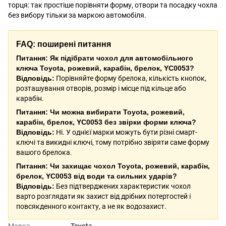
торця: так простіше порівняти форму, отвори та посадку чохла
без вибору тільки за маркою автомобіля.
FAQ: поширені питання
Питання: Як підібрати чохол для автомобільного
ключа Toyota, рожевий, карабін, брелок, YC0053?
Відповідь:
Порівняйте форму брелока, кількість кнопок,
розташування отворів, розмір і місце під кільце або
карабін.
Питання: Чи можна вибирати Toyota, рожевий,
карабін, брелок, YC0053 без звірки форми ключа?
Відповідь:
Ні. У однієї марки можуть бути різні смарт-
ключі та викидні ключі, тому потрібно звіряти саме форму
вашого брелока.
Питання: Чи захищає чохол Toyota, рожевий, карабін,
брелок, YC0053 від води та сильних ударів?
Відповідь:
Без підтверджених характеристик чохол
варто розглядати як захист від дрібних потертостей і
повсякденного контакту, а не як водозахист.
Марка
Toyota