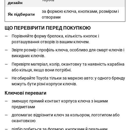
дизайн
за формою ключа, кнопками, розміром і
Як підбирати
отворами
ЩО ПЕРЕВІРИТИ ПЕРЕД ПОКУПКОЮ
Порівняйте форму брелока, кількість кнопок і
розташування отворів із вашим ключем.
Звірте розмір і профіль ключа, особливо для смарт-ключів і
викидних ключів.
Перевірте матеріал, колір, окантовку та наявність карабіна
або кільця, якщо вони потрібні.
Не обирайте Toyota тільки за маркою авто: у одного бренду
можуть бути різні корпуси ключів.
Ключові переваги
зменшує прямий контакт корпуса ключа з іншими
предметами
допомагає відрізнити ключ за кольором, логотипом або
окантовкою
підбір робиться за формою, кнопками й реальним