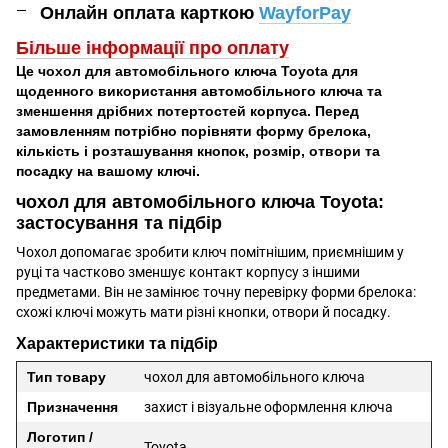
Онлайн оплата карткою
WayforPay
Більше інформації про оплат
у
Це чохол для автомобільного ключа Toyota для
щоденного використання автомобільного ключа та
зменшення дрібних потертостей корпуса. Перед
замовленням потрібно порівняти форму брелока,
кількість і розташування кнопок, розмір, отвори та
посадку на вашому ключі.
чохол для автомобільного ключа Toyota:
застосування та підбір
Чохол допомагає зробити ключ помітнішим, приємнішим у
руці та частково зменшує контакт корпусу з іншими
предметами. Він не замінює точну перевірку форми брелока:
схожі ключі можуть мати різні кнопки, отвори й посадку.
Характеристики та підбір
Тип товару
чохол для автомобільного ключа
Призначення
захист і візуальне оформлення ключа
Логотип /
Toyota