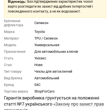
Відповідь:
Без підтверджених характеристик чохол
варто розглядати як захист від дрібних потертостей і
повсякденного контакту, а не як водозахист.
Кріплення
Силикон
дефлектора
Марка
Toyota
Матеріал
TPU / Силикон
Модель
Универсальная
Призначення
Для автомобільних ключів
Стать
Унісекс
Стан
Нове
Тип товару
Чехлы для автоключей
Вид брелка
Автомобільний
Бренд
S4C
Торгова марка
ShopForCars
Гарантія виробника грунтується на положенні
статті №7 українського
«Закону про захист прав